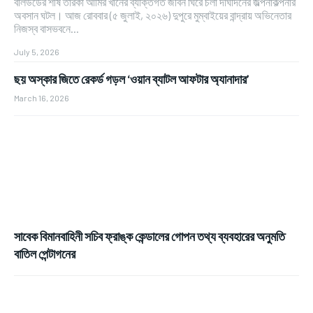
বলিউডের শীর্ষ তারকা আমির খানের ব্যক্তিগত জীবন ঘিরে চলা দীর্ঘদিনের জল্পনাকল্পনার
অবসান ঘটল। আজ রোববার (৫ জুলাই, ২০২৬) দুপুরে মুম্বাইয়ের বান্দ্রায় অভিনেতার
নিজস্ব বাসভবনে...
July 5, 2026
ছয় অস্কার জিতে রেকর্ড গড়ল ‘ওয়ান ব্যাটল আফটার অ্যানাদার’
March 16, 2026
সাবেক বিমানবাহিনী সচিব ফ্রাঙ্ক কেন্ডালের গোপন তথ্য ব্যবহারের অনুমতি
বাতিল পেন্টাগনের