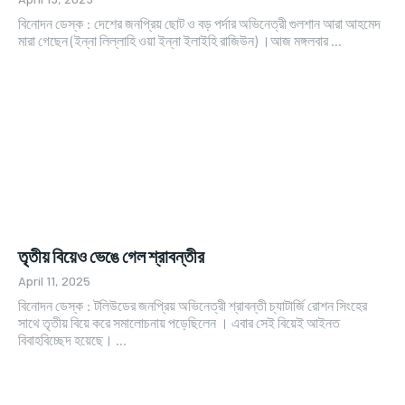
বিনোদন ডেস্ক : দেশের জনপ্রিয় ছোট ও বড় পর্দার অভিনেত্রী গুলশান আরা আহমেদ
মারা গেছেন (ইন্না লিল্লাহি ওয়া ইন্না ইলাইহি রাজিউন) ।আজ মঙ্গলবার ...
তৃতীয় বিয়েও ভেঙে গেল শ্রাবন্তীর
April 11, 2025
বিনোদন ডেস্ক : টলিউডের জনপ্রিয় অভিনেত্রী শ্রাবন্তী চ্যাটার্জি রোশন সিংহের
সাথে তৃতীয় বিয়ে করে সমালোচনায় পড়েছিলেন । এবার সেই বিয়েই আইনত
বিবাহবিচ্ছেদ হয়েছে। ...