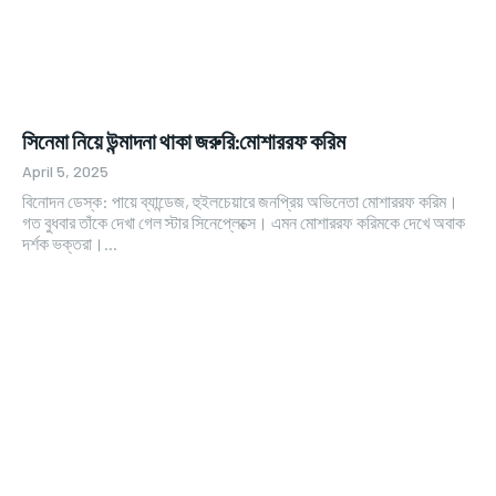
সিনেমা নিয়ে উন্মাদনা থাকা জরুরি:মোশাররফ করিম
April 5, 2025
বিনোদন ডেস্ক: পায়ে ব্যান্ডেজ, হুইলচেয়ারে জনপ্রিয় অভিনেতা মোশাররফ করিম।
গত বুধবার তাঁকে দেখা গেল স্টার সিনেপ্লেক্সে। এমন মোশাররফ করিমকে দেখে অবাক
দর্শক ভক্তরা।...