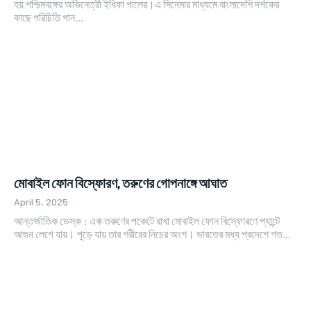
হয় পশ্চিমবঙ্গের অভিনেত্রী ইধিকা পালের।এ সিনেমার মাধ্যমে বাংলাদেশি দর্শকের
কাছে পরিচিতি পান...
মোবাইল ফোন বিস্ফোরণ, তরুণের গোপনাঙ্গে আঘাত
April 5, 2025
আন্তর্জাতিক ডেস্ক : এক তরুণের পকেটে রাখা মোবাইল ফোন বিস্ফোরণে প্যান্টে
আগুন লেগে যায়। পুড়ে যায় তার শরীরের নিচের অংশ। ভারতের মধ্য প্রদেশে গত...