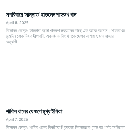
সপরিবারে ‘মান্নাত’ ছাড়লেন শাহরুখ খান
April 8, 2025
বিনোদন ডেস্ক: ‘মান্নাত’ হলো শাহরুখ ভক্তদের কাছে এক আবেগের নাম। শাহরুখের
জন্মদিন হোক কিংবা দীপাবলি, এক ঝলক কিং খানকে দেখার আশায় হাজার হাজার
অনুরাগী...
শাকিব খানের যে গুণে মুগ্ধ ইধিকা
April 7, 2025
বিনোদন ডেস্ক: শাকিব খানের বিপরীতে ‘প্রিয়তমা’ সিনেমার মাধ্যমে বড় পর্দায় অভিষেক