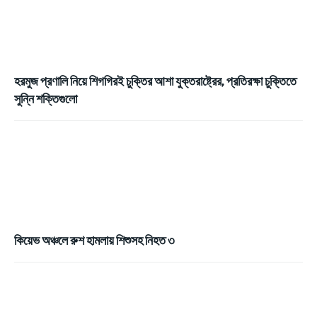
হরমুজ প্রণালি নিয়ে শিগগিরই চুক্তির আশা যুক্তরাষ্ট্রের, প্রতিরক্ষা চুক্তিতে
সুন্নি শক্তিগুলো
কিয়েভ অঞ্চলে রুশ হামলায় শিশুসহ নিহত ৩