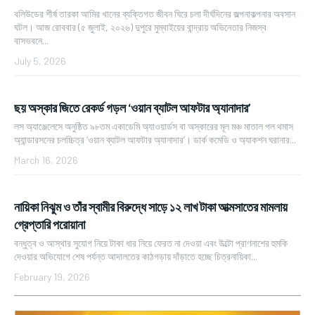
বলিউডের শীর্ষ তারকা আমির খানের ব্যক্তিগত জীবন ঘিরে চলা দীর্ঘদিনের জল্পনাকল্পনার অবসান
ঘটল। আজ রোববার (৫ জুলাই, ২০২৬) দুপুরে মুম্বাইয়ের বান্দ্রায় অভিনেতার নিজস্ব
বাসভবনে...
July 5, 2026
ছয় অস্কার জিতে রেকর্ড গড়ল ‘ওয়ান ব্যাটল আফটার অ্যানাদার’
লস অ্যাঞ্জেলেসে অনুষ্ঠিত ৯৮তম একাডেমি অ্যাওয়ার্ডস বা অস্কারের মূল মঞ্চ মাতাল পল থমাস
অ্যান্ডারসনের চলচ্চিত্র ‘ওয়ান ব্যাটল আফটার অ্যানাদার’। ডার্ক কমেডি ও অ্যাকশন ঘরানার...
March 16, 2026
নায়িকা নিঝুম ও তাঁর স্বামীর বিরুদ্ধে সাড়ে ১২ লাখ টাকা আত্মসাতের মামলায়
গ্রেপ্তারি পরোয়ানা
বন্ধুত্ব ও আস্থার সুযোগ নিয়ে টাকা ধার নিয়ে ফেরত না দেওয়া এবং উল্টো প্রাণনাশের হুমকি
দেওয়ার অভিযোগে শেষ পর্যন্ত আদালতের কাঠগড়ায় দাঁড়াতে হচ্ছে চিত্রনায়িকা...
February 19, 2026