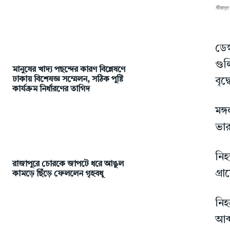
সীমান্ত
ডেস
গুল
মানুষের খাদ্য পছন্দের কারণ বিশ্লেষণে
ঢাকায় বিশেষজ্ঞ সম্মেলন, সঠিক পুষ্টি
বৃদ
কার্যক্রম নির্ধারণের তাগিদ
মঙ্
ভার
নিহ
রাজাপুরে চোরকে জাপটে ধরে আঙুল
গ্র
কামড়ে ছিঁড়ে ফেললেন গৃহবধূ
নিহ
আব্