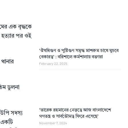
মের এক বৃদ্ধকে
। হত্যার পর ওই
‘ঔষধিগুণ ও পুষ্টিগুণ সমৃদ্ধ মাশরুম চাষে ঘুচবে
বেকারত্ব’ : বরিশালে কর্মশালায় বক্তারা
ট থানার
February 22, 2025
িম ডুলনা
‘তারেক রহমানের নেতৃত্বে আজ বাংলাদেশে
উপি সদস্য
গণতন্ত্র ও সার্বভৌমত্ব ফিরে এসেছে’
য় একটি
November 7, 2024