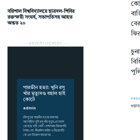
কোম
বরিশাল বিশ্ববিদ্যালয়ে ছাত্রদল-শিবির
বাড়
রক্তক্ষয়ী সংঘর্ষ, সভাপতিসহ আহত
বের
অন্তত ২০
ফির
― ADVERTISEMENT ―
চুন
বিজ
পুল
পারভীন হত্যা: খুনি রসু
খাঁর মৃত্যুদণ্ড বহাল হাই
PREV
কোর্টে
গুয়া
admin
চাঁদপুরের পারভীন হত্যা মামলায়
আলোচিত খুনি রসু খাঁর মৃতুদণ্ড বহাল
রেখেছে হাই কোর্ট।মঙ্গলবার বিচারপতি
সৈয়দ মো. জিয়াউল করিম ও বিচারপতি
কে এম ইমরুল কায়েশের...