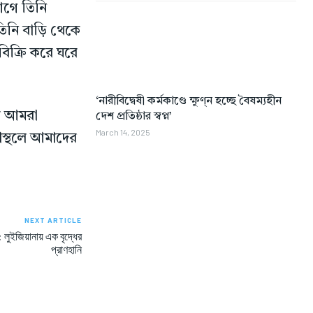
আগে তিনি
িনি বাড়ি থেকে
িক্রি করে ঘরে
‘নারীবিদ্বেষী কর্মকাণ্ডে ক্ষুণ্ন হচ্ছে বৈষম্যহীন
পর আমরা
দেশ প্রতিষ্ঠার স্বপ্ন’
March 14, 2025
নাস্থলে আমাদের
NEXT ARTICLE
যু: লুইজিয়ানায় এক বৃদ্ধের
প্রাণহানি