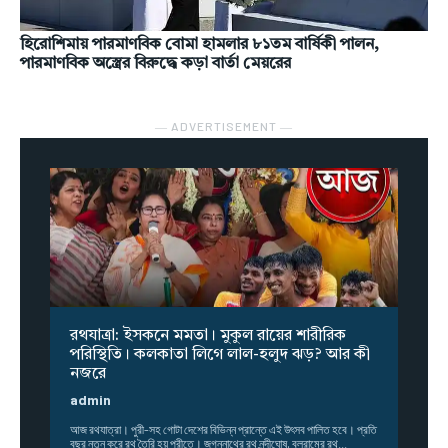
হিরোশিমায় পারমাণবিক বোমা হামলার ৮১তম বার্ষিকী পালন,
পারমাণবিক অস্ত্রের বিরুদ্ধে কড়া বার্তা মেয়রের
― ADVERTISEMENT ―
রথযাত্রা: ইসকনে মমতা। মুকুল রায়ের শারীরিক
পরিস্থিতি। কলকাতা লিগে লাল-হলুদ ঝড়? আর কী
নজরে
admin
আজ রথযাত্রা। পুরী-সহ গোটা দেশের বিভিন্ন প্রান্তে এই উৎসব পালিত হবে। প্রতি
বছর নতুন করে রথ তৈরি হয় পুরীতে। জগন্নাথের রথ নন্দীঘোষ, বলরামের রথ...