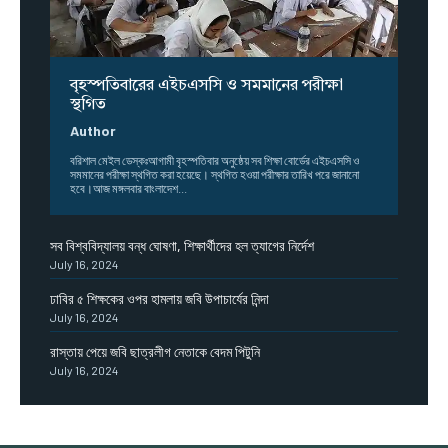
বৃহস্পতিবারের এইচএসসি ও সমমানের পরীক্ষা
স্থগিত
Author
বরিশাল মেইল ডেস্কঃআগামী বৃহস্পতিবার অনুষ্ঠেয় সব শিক্ষা বোর্ডের এইচএসসি ও
সমমানের পরীক্ষা স্থগিত করা হয়েছে। স্থগিত হওয়া পরীক্ষার তারিখ পরে জানানো
হবে।আজ মঙ্গলবার বাংলাদেশ...
সব বিশ্ববিদ্যালয় বন্ধ ঘোষণা, শিক্ষার্থীদের হল ত্যাগের নির্দেশ
July 16, 2024
ঢাবির ৫ শিক্ষকের ওপর হামলায় জবি উপাচার্যের নিন্দা
July 16, 2024
রাস্তায় পেয়ে জবি ছাত্রলীগ নেতাকে বেদম পিটুনি
July 16, 2024