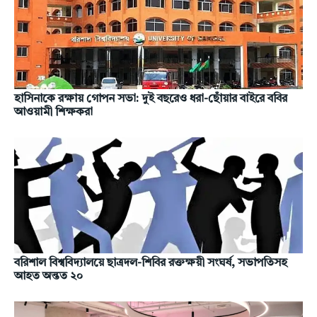
হাসিনাকে রক্ষায় গোপন সভা: দুই বছরেও ধরা-ছোঁয়ার বাইরে ববির
আওয়ামী শিক্ষকরা
বরিশাল বিশ্ববিদ্যালয়ে ছাত্রদল-শিবির রক্তক্ষয়ী সংঘর্ষ, সভাপতিসহ
আহত অন্তত ২০