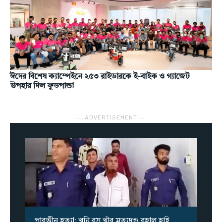
ঈদের বিশেষ ক্যাম্পেইনে ২৫৩ রাইডারকে ই-বাইক ও গ্যাজেট
উপহার দিল ফুডপান্ডা
― ADVERTISEMENT ―
পারভীন হত্যা: খুনি রসু খাঁর মৃত্যুদণ্ড বহাল হাই