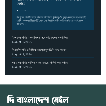
কোর্টে
admin
চাঁদপুরের পারভীন হত্যা মামলায় আলোচিত খুনি রসু খাঁর মৃতুদণ্ড বহাল রেখেছে হাই
কোর্ট।মঙ্গলবার বিচারপতি সৈয়দ মো. জিয়াউল করিম ও বিচারপতি কে এম ইমরুল
কায়েশের...
ইসকনের সাধারণ সম্পাদকের সঙ্গে আলেমদের মতবিনিময়
August 12, 2024
ডিএমপির পাঁচ এডিসিকে ভারপ্রাপ্ত ডিসি পদে পদায়ন
August 12, 2024
প্রায় সব থানার কার্যক্রম শুরু হয়েছে: পুলিশ সদর দপ্তর
August 12, 2024