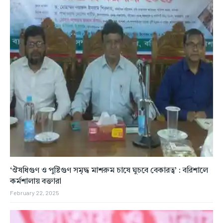
‘ঔষধিগুণ ও পুষ্টিগুণ সমৃদ্ধ মাশরুম চাষে ঘুচবে বেকারত্ব’ : বরিশালে
কর্মশালায় বক্তারা
February 22, 2025