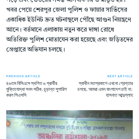
পড়ে এবং ভেতরের সমস্ত আসবাবপত্র ভস্মীভূত হয়।
খবর পেয়ে শেরপুর জেলা পুলিশ ও ফায়ার সার্ভিসের
একাধিক ইউনিট দ্রুত ঘটনাস্থলে পৌঁছে আগুন নিয়ন্ত্রণে
আনে। বর্তমানে এলাকায় নতুন করে দাঙ্গা রোধে
অতিরিক্ত পুলিশ মোতাযেন করা হয়েছে এবং জড়িতদের
গ্রেপ্তারে অভিযান চলছে।
PREVIOUS ARTICLE
NEXT ARTICLE
৪৬তম বিসিএসে স্থগিত ৬ প্রার্থীর
স্বাধীন মতপ্রকাশে এখনো গ্রেপ্তার
মুক্তিযোদ্ধা সনদ সঠিক, চূড়ান্ত সুপারিশ
চলছে, আমরা এমন বাংলাদেশ চাই না:
করল পিএসসি
হাসনাত আব্দুল্লাহ