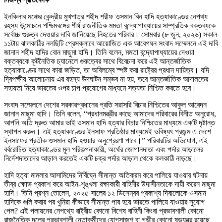
ইনকিলাব মঞ্চের কেন্দ্রীয় মুখপাত্র শহীদ শরীফ ওসমান বিন হাদি হত্যাকাণ্ডের নেপথ্য
রহস্য উন্মোচনে পশ্চিমবঙ্গের শীর্ষ রাজনীতিক মমতা বন্দ্যোপাধ্যায়ের সাম্প্রতিক বক্তব্যকে
সর্বোচ্চ গুরুত্ব দেওয়ার দাবি জানিয়েছে নিহতের পরিবার। সোমবার (৮ জুন, ২০২৬) সকাল
১১টায় ঝালকাঠির নলছিটি প্রেসক্লাবে আয়োজিত এক আবেগঘন সংবাদ সম্মেলনে এই দাবি
জানান শহীদ হাদির বোন মাছুমা হাদি। তিনি বলেন, মমতা বন্দ্যোপাধ্যায়ের দেওয়া
বক্তব্যকে কূটনৈতিক চ্যানেলে গুরুত্বের সাথে বিবেচনা করে এই আন্তর্জাতিক
হত্যাকাণ্ডের সাথে কারা জড়িত, তা অবিলম্বে স্পষ্ট করা রাষ্ট্রের প্রধান দায়িত্ব। যদি
দ্বিপক্ষীয় আলোচনায় এর রহস্য উদঘাটন সম্ভব না হয়, তবে আন্তর্জাতিক আদালতের
সহায়তা নিয়ে ভারতের ওপর চাপ প্রয়োগের মাধ্যমে সত্যতা নিশ্চিত করতে হবে।
সংবাদ সম্মেলনে দেশের সরকারপ্রধানের প্রতি সরাসরি বিচার নিশ্চিতের আকুল আবেদন
জানান মাছুমা হাদি। তিনি বলেন, “প্রধানমন্ত্রীর কাছে আমাদের পরিবারের বিনীত অনুরোধ,
আপনি অতি দ্রুত আমার ভাই ওসমান হাদি হত্যার বিচার নিশ্চিতের মাধ্যমে একটি দৃষ্টান্ত
স্থাপন করুন। এই হত্যাকাণ্ডের ইনসাফ প্রতিষ্ঠার মাধ্যমেই ভবিষ্যৎ প্রজন্ম এ দেশে
ইনসাফের প্রতীক ওসমান হাদি হওয়ার অনুপ্রেরণা পাবে।” পরিবারটির অভিযোগ, এই
বর্বরোচিত হত্যাকাণ্ডের মূল পরিকল্পনাকারী, অর্থের জোগানদাতা এবং পর্দার আড়ালের
নির্দেশদাতাদের আড়াল করতেই একটি চক্র পর্দার আড়াল থেকে কলকাঠি নাড়ছে।
হাদি হত্যা মামলার আসামিদের নির্বিঘ্নে সীমান্ত অতিক্রম করে পালিয়ে যাওয়ার ঘটনায়
তীব্র ক্ষোভ প্রকাশ করে আইন-শৃঙ্খলা রক্ষাকারী বাহিনীর উদাসীনতাকে দায়ী করেন মাছুমা
হাদি। তিনি প্রশ্ন তোলেন, ২০২৫ সালের ১২ ডিসেম্বর প্রকাশ্য দিবালোকে ওসমান
হাদিকে গুলি করার পর খুনিরা কীভাবে সীমান্ত পার হয়ে ভারতে পালিয়ে যাওয়ার সুযোগ
পেল? এই পলায়নের নেপথ্যে রাষ্ট্রীয় কোনো বিশেষ বাহিনী কিংবা প্রভাবশালী কোনো
রাজনৈতিক দলের প্রভাবশালী নেতাকর্মীদের যোগসাজশ বা গভীর কোনো ষড়যন্ত্র রয়েছে