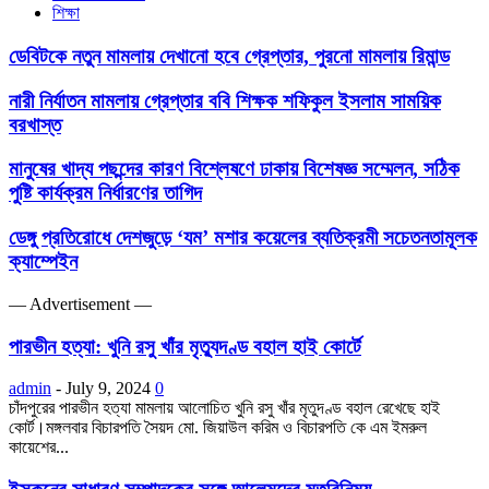
শিক্ষা
ডেবিটকে নতুন মামলায় দেখানো হবে গ্রেপ্তার, পুরনো মামলায় রিমান্ড
নারী নির্যাতন মামলায় গ্রেপ্তার ববি শিক্ষক শফিকুল ইসলাম সাময়িক
বরখাস্ত
মানুষের খাদ্য পছন্দের কারণ বিশ্লেষণে ঢাকায় বিশেষজ্ঞ সম্মেলন, সঠিক
পুষ্টি কার্যক্রম নির্ধারণের তাগিদ
ডেঙ্গু প্রতিরোধে দেশজুড়ে ‘যম’ মশার কয়েলের ব্যতিক্রমী সচেতনতামূলক
ক্যাম্পেইন
― Advertisement ―
পারভীন হত্যা: খুনি রসু খাঁর মৃত্যুদণ্ড বহাল হাই কোর্টে
admin
-
July 9, 2024
0
চাঁদপুরের পারভীন হত্যা মামলায় আলোচিত খুনি রসু খাঁর মৃতুদণ্ড বহাল রেখেছে হাই
কোর্ট।মঙ্গলবার বিচারপতি সৈয়দ মো. জিয়াউল করিম ও বিচারপতি কে এম ইমরুল
কায়েশের...