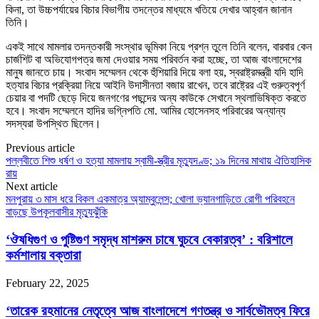
কিনা, তা উচ্চপর্যায়ের বিচার বিভাগীয় তদন্তের মাধ্যমে খতিয়ে দেখার আহ্বান জানান
তিনি।
একই সাথে মামলার তদন্তকারী সংস্থার ভূমিকা নিয়ে প্রশ্ন তুলে তিনি বলেন, বারবার কেন
চার্জশিট বা অভিযোগপত্র জমা দেওয়ার সময় পরিবর্তন করা হচ্ছে, তা আজ বাংলাদেশের
মানুষ জানতে চায়। সংবাদ সম্মেলন থেকে হুঁশিয়ারি দিয়ে বলা হয়, স্বরাষ্ট্রমন্ত্রী যদি হাদি
হত্যার বিচার প্রক্রিয়া নিয়ে আইনি উদাসীনতা বজায় রাখেন, তবে রাষ্ট্রের এই গুরুত্বপূর্ণ
চেয়ার বা পদটি ছেড়ে দিয়ে জনগণের পছন্দের অন্য কাউকে সেখানে স্থলাভিষিক্ত করতে
হবে। সংবাদ সম্মেলনে হাদির ভগ্নিপতি মো. আমির হোসেনসহ পরিবারের অন্যান্য
সদস্যরা উপস্থিত ছিলেন।
Previous article
পল্লবীতে শিশু ধর্ষণ ও হত্যা মামলায় স্বামী-স্ত্রীর মৃত্যুদণ্ড; ১৯ দিনের মাথায় ঐতিহাসিক
রায়
Next article
মনপুরায় ৩ মাস ধরে বিকল একমাত্র অ্যাম্বুলেন্স; খোলা ভ্যানগাড়িতে রোগী পরিবহনে
বাড়ছে উপকূলবাসীর মৃত্যুঝুঁকি
‘ঔষধিগুণ ও পুষ্টিগুণ সমৃদ্ধ মাশরুম চাষে ঘুচবে বেকারত্ব’ : বরিশালে
কর্মশালায় বক্তারা
February 22, 2025
‘তারেক রহমানের নেতৃত্বে আজ বাংলাদেশে গণতন্ত্র ও সার্বভৌমত্ব ফিরে