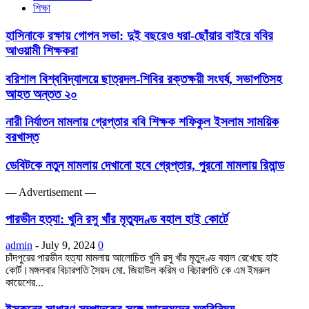
শিক্ষা
হাসিনাকে রক্ষায় গোপন সভা: দুই বছরেও ধরা-ছোঁয়ার বাইরে ববির
আওয়ামী শিক্ষকরা
বরিশাল বিশ্ববিদ্যালয়ে ছাত্রদল-শিবির রক্তক্ষয়ী সংঘর্ষ, সভাপতিসহ
আহত অন্তত ২০
নারী নির্যাতন মামলায় গ্রেপ্তার ববি শিক্ষক শফিকুল ইসলাম সাময়িক
বরখাস্ত
ডেবিটকে নতুন মামলায় দেখানো হবে গ্রেপ্তার, পুরনো মামলায় রিমান্ড
― Advertisement ―
পারভীন হত্যা: খুনি রসু খাঁর মৃত্যুদণ্ড বহাল হাই কোর্টে
admin
-
July 9, 2024
0
চাঁদপুরের পারভীন হত্যা মামলায় আলোচিত খুনি রসু খাঁর মৃতুদণ্ড বহাল রেখেছে হাই
কোর্ট।মঙ্গলবার বিচারপতি সৈয়দ মো. জিয়াউল করিম ও বিচারপতি কে এম ইমরুল
কায়েশের...