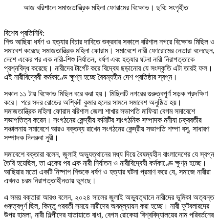
আজ বরিশালে সমাজতান্ত্রিক মহিলা ফোরামের বিক্ষোভ। ছবি: সংগৃহীত
বিশেষ প্রতিনিধি:
শিশু আছিয়া ধর্ষণ ও হত্যার বিচার দাবিতে শুক্রবার সকালে বরিশাল নগরে বিক্ষোভ মিছিল ও
সমাবেশ করেছে সমাজতান্ত্রিক মহিলা ফোরাম। সমাবেশে নারী ফোরোমের নেতারা বলেছেন,
দেশে একের পর এক নারী-শিশু নির্যাতন, ধর্ষণ এবং হত্যার ঘটনা নারী নিরাপত্তাকে
প্রশ্নবিদ্ধ করেছে। নারীদের টার্গেট করে বিদ্বেষ ছড়ানোর যে সংস্কৃতি এটা তারই ফল।
এই নারীবিদ্বেষী কর্মকাণ্ডে ক্ষুণ্ন হচ্ছে বৈষম্যহীন দেশ প্রতিষ্ঠার স্বপ্ন।
সকাল ১১ টায় বিক্ষোভ মিছিল বরে করা হয়। মিছিলটি নগরের গুরুত্বপূর্ণ সড়ক প্রদক্ষিণ
করে। পরে সদর রোডের অশ্বিনী কুমার হলের সামনে সমাবেশ অনুষ্ঠিত হয়।
সমাজতান্ত্রিক মহিলা ফোরাম বরিশাল জেলা শাখার সভাপতি মাফিয়া বেগম সমাবেশে
সভাপতিত্ব করেন। সংগঠনের কেন্দ্রীয় কমিটির সাংগঠনিক সম্পাদক মনীষা চক্রবর্তীর
সঞ্চালনায় সমাবেশে আরও বক্তব্য রাখেন সংগঠনের কেন্দ্রীয় সভাপতি শম্পা বসু, সাধারণ
সম্পাদক দিলরুবা নুরী।
সমাবেশে বক্তারা বলেন, জুলাই অভ্যুত্থানের মধ্য দিয়ে বৈষম্যহীন বাংলাদেশের যে স্বপ্ন
তৈরি হয়েছিল, তা একের পর এক নারী নির্যাতন ও নারীবিদ্বেষী কর্মকাণ্ডে ক্ষুণ্ন হচ্ছে।
আছিয়ার মতো একটি নিষ্পাপ শিশুকে ধর্ষণ ও হত্যার ঘটনা প্রমাণ করে যে, সমাজে নারীরা
এখনও চরম নিরাপত্তাহীনতায় ভুগছে।
এ সময় বক্তারা আরও বলেন, ২০২৪ সালের জুলাই অভ্যুত্থানে নারীদের ভূমিকা অত্যন্ত
গুরুত্বপূর্ণ ছিল, কিন্তু পরবর্তী সময়ে নারীদের অবমূল্যায়ন করা হচ্ছে। নারী ফুটবলারদের
উপর হামলা, নারী শিল্পীদের যাতায়াতে বাধা, বেগম রোকেয়া বিশ্ববিদ্যালয়ের নাম পরিবর্তনের