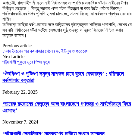
অপচেষ্টা, রাজশাহীগামী বাসে নারী নির্যাতনসহ সাম্প্রতিক একাধিক ঘটনায় নারীদের উপর
নিপীড়ন বেড়েছে। কিন্তু সরকার এসব ঘটনা নিয়ন্ত্রণ না করে উল্টো ধর্ষণের বিরুদ্ধে
প্রতিবাদকারীদের উপর পুলিশি হামলা চালাচ্ছে, মামলা দিচ্ছে, যা ধর্ষকদের প্রশ্রয় দেওয়ার
শামিল।
অবিলম্বে আছিয়া ধর্ষণ-হত্যার সঙ্গে জড়িতদের দৃষ্টান্তমূলক শাস্তির পাশাপাশি, দেশের যে
সব নারী নির্যাতনের ঘটনা ঘটেছে সেগুলোর সুষ্ঠু তদন্ত ও দ্রুত বিচারের নিশ্চিত করার
আহ্বান জানান।
Previous article
ঢাকায় বৈঠকের পর কক্সবাজার গেলেন ড. ইউনূস ও গুতেরেস
Next article
পটুয়াখালী পুকুরে ডুবে শিশুর মৃত্যু
‘ঔষধিগুণ ও পুষ্টিগুণ সমৃদ্ধ মাশরুম চাষে ঘুচবে বেকারত্ব’ : বরিশালে
কর্মশালায় বক্তারা
February 22, 2025
‘তারেক রহমানের নেতৃত্বে আজ বাংলাদেশে গণতন্ত্র ও সার্বভৌমত্ব ফিরে
এসেছে’
November 7, 2024
‘পটুয়াখালী সেনানিবাস’ নামকরণের দাবীতে সংবাদ সম্মেলন