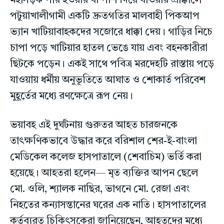
মহাসড়ক পার হওয়ার বা পাশ দিয়ে যাওয়ার প্রাক্কালে
পটুয়াখালীগামী একটি দ্রুতগতির মালবাহী পিকআপ
ভ্যান খাটিয়াবাহকদের সজোরে ধাক্কা দেয়। গাড়ির নিচে
চাপা পড়ে খাটিয়ার হাতল ভেঙে যায় এবং বহনকারীরা
ছিটকে পড়েন। একই সাথে পবিত্র মরদেহটি রাস্তায় পড়ে
যাওয়ায় ধর্মীয় অনুভূতিতে আঘাত ও শোকার্ত পরিবেশ
মুহূর্তের মধ্যে রণক্ষেত্রে রূপ নেয়।
ভয়াবহ এই দুর্ঘটনায় গুরুতর আহত চারজনকে
তাৎক্ষণিকভাবে উদ্ধার করে বরিশাল শের-ই-বাংলা
মেডিকেল কলেজ হাসপাতালে (শেবাচিম) ভর্তি করা
হয়েছে। আহতরা হলেন— মৃত ব্যক্তির আপন ছেলে
মো. ওলি, শ্যালক নাছির, ভাগনে মো. রেজা এবং
নিহতের কন্যাসন্তানের ঘরের এক নাতি। হাসপাতালের
কর্তব্যরত চিকিৎসকেরা জানিয়েছেন, আহতদের মধ্যে