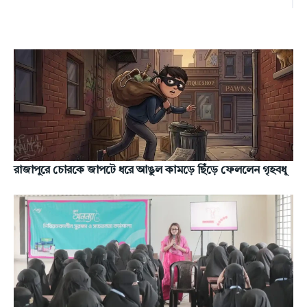
রাজাপুরে চোরকে জাপটে ধরে আঙুল কামড়ে ছিঁড়ে ফেললেন গৃহবধূ