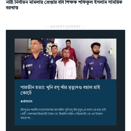
নারী নির্যাতন মামলায় গ্রেপ্তার ববি শিক্ষক শফিকুল ইসলাম সাময়িক
বরখাস্ত
― ADVERTISEMENT ―
পারভীন হত্যা: খুনি রসু খাঁর মৃত্যুদণ্ড বহাল হাই
কোর্টে
admin
চাঁদপুরের পারভীন হত্যা মামলায় আলোচিত খুনি রসু খাঁর মৃতুদণ্ড বহাল রেখেছে হাই
কোর্ট।মঙ্গলবার বিচারপতি সৈয়দ মো. জিয়াউল করিম ও বিচারপতি কে এম ইমরুল
কায়েশের...