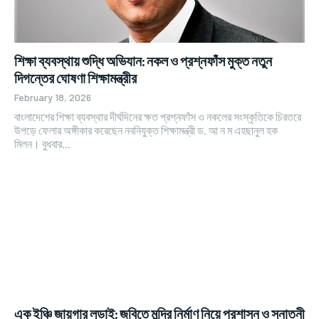
শিক্ষা ব্যবস্থায় শুদ্ধি অভিযান: নকল ও প্রশ্নফাঁস মুক্ত নতুন
দিগন্তের ঘোষণা শিক্ষামন্ত্রীর
February 18, 2026
বাংলাদেশের শিক্ষা ব্যবস্থার দীর্ঘদিনের ক্ষত প্রশ্নফাঁস ও নকলের সংস্কৃতিকে চিরতরে
উপড়ে ফেলার অঙ্গীকার করেছেন নবনিযুক্ত শিক্ষামন্ত্রী ড. আ ন ম এহছানুল হক
মিলন। বুধবার...
এক ইঞ্চি জায়গার লড়াই: জবিতে মন্দির নির্মাণ নিয়ে প্রশাসন ও সনাতনী