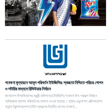
গবেষণা মূল্যায়নে আমূল পরিবর্তন ইউজিসির: স্বচ্ছতা নিশ্চিতে পরিচয় গোপন
ও লটারির মাধ্যমে রিভিউয়ার নির্বাচন
বাংলাদেশ বিশ্ববিদ্যালয় মঞ্জুরী কমিশনের (ইউজিসি) গবেষণা উপ-প্রকল্প নির্বাচন
প্রক্রিয়ায় ব্যাপক পরিবর্তনের ঘোষণা দেওয়া হয়েছে। হায়ার এডুকেশন এক্সিলারেশন
অ্যান্ড ট্রান্সফরমেশন (হিট) প্রকল্পের দ্বিতীয় ধাপের গবেষণা...