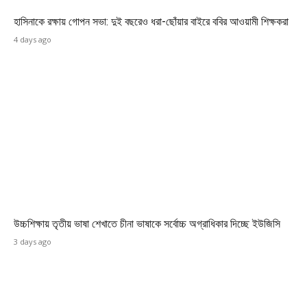
হাসিনাকে রক্ষায় গোপন সভা: দুই বছরেও ধরা-ছোঁয়ার বাইরে ববির আওয়ামী শিক্ষকরা
4 days ago
উচ্চশিক্ষায় তৃতীয় ভাষা শেখাতে চীনা ভাষাকে সর্বোচ্চ অগ্রাধিকার দিচ্ছে ইউজিসি
3 days ago