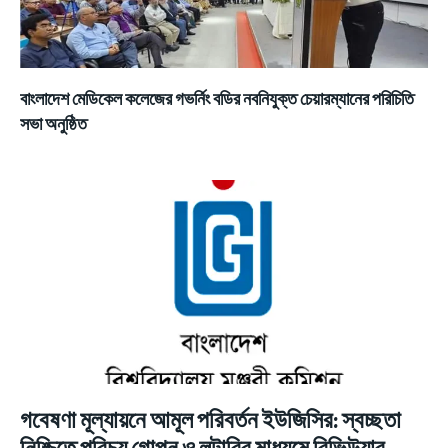
বাংলাদেশ মেডিকেল কলেজের গভর্নিং বডির নবনিযুক্ত চেয়ারম্যানের পরিচিতি
সভা অনুষ্ঠিত
গবেষণা মূল্যায়নে আমূল পরিবর্তন ইউজিসির: স্বচ্ছতা
নিশ্চিতে পরিচয় গোপন ও লটারির মাধ্যমে রিভিউয়ার