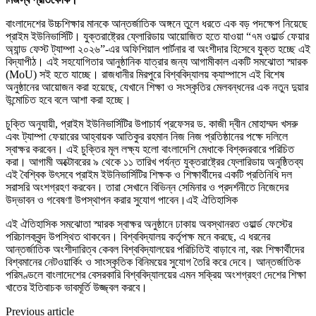
বাংলাদেশের উচ্চশিক্ষার মানকে আন্তর্জাতিক অঙ্গনে তুলে ধরতে এক বড় পদক্ষেপ নিয়েছে
প্রাইম ইউনিভার্সিটি। যুক্তরাষ্ট্রের ফ্লোরিডায় আয়োজিত হতে যাওয়া “৭ম ওয়ার্ল্ড ফেয়ার
অ্যান্ড ফেস্ট ট্যাম্পা ২০২৬”-এর অফিশিয়াল পার্টনার বা অংশীদার হিসেবে যুক্ত হচ্ছে এই
বিদ্যাপীঠ। এই সহযোগিতার আনুষ্ঠানিক যাত্রার জন্য আগামীকাল একটি সমঝোতা স্মারক
(MoU) সই হতে যাচ্ছে। রাজধানীর মিরপুরে বিশ্ববিদ্যালয় ক্যাম্পাসে এই বিশেষ
অনুষ্ঠানের আয়োজন করা হয়েছে, যেখানে শিক্ষা ও সংস্কৃতির মেলবন্ধনের এক নতুন দুয়ার
উন্মোচিত হবে বলে আশা করা হচ্ছে।
চুক্তি অনুযায়ী, প্রাইম ইউনিভার্সিটির উপাচার্য প্রফেসর ড. কাজী দ্বীন মোহাম্মদ খসরু
এবং ট্যাম্পা ফেয়ারের আহ্বায়ক আতিকুর রহমান নিজ নিজ প্রতিষ্ঠানের পক্ষে দলিলে
স্বাক্ষর করবেন। এই চুক্তির মূল লক্ষ্য হলো বাংলাদেশি মেধাকে বিশ্বদরবারে পরিচিত
করা। আগামী অক্টোবরের ৯ থেকে ১১ তারিখ পর্যন্ত যুক্তরাষ্ট্রের ফ্লোরিডায় অনুষ্ঠিতব্য
এই বৈশ্বিক উৎসবে প্রাইম ইউনিভার্সিটির শিক্ষক ও শিক্ষার্থীদের একটি প্রতিনিধি দল
সরাসরি অংশগ্রহণ করবেন। তারা সেখানে বিভিন্ন সেমিনার ও প্রদর্শনীতে নিজেদের
উদ্ভাবন ও গবেষণা উপস্থাপন করার সুযোগ পাবেন।এই ঐতিহাসিক
এই ঐতিহাসিক সমঝোতা স্মারক স্বাক্ষর অনুষ্ঠানে ঢাকায় অবস্থানরত ওয়ার্ল্ড ফেস্টের
পরিচালকবৃন্দ উপস্থিত থাকবেন। বিশ্ববিদ্যালয় কর্তৃপক্ষ মনে করছে, এ ধরনের
আন্তর্জাতিক অংশীদারিত্ব কেবল বিশ্ববিদ্যালয়ের পরিচিতিই বাড়াবে না, বরং শিক্ষার্থীদের
বিশ্বমানের নেটওয়ার্কিং ও সাংস্কৃতিক বিনিময়ের সুযোগ তৈরি করে দেবে। আন্তর্জাতিক
পরিমণ্ডলে বাংলাদেশের বেসরকারি বিশ্ববিদ্যালয়ের এমন সক্রিয় অংশগ্রহণ দেশের শিক্ষা
খাতের ইতিবাচক ভাবমূর্তি উজ্জ্বল করবে।
Previous article