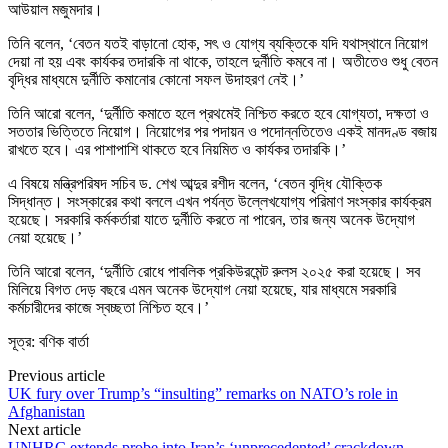
আউয়াল মজুমদার।
তিনি বলেন, ‘বেতন যতই বাড়ানো হোক, সৎ ও যোগ্য ব্যক্তিকে যদি যথাস্থানে নিয়োগ
দেয়া না হয় এবং কার্যকর তদারকি না থাকে, তাহলে দুর্নীতি কমবে না। অতীতেও শুধু বেতন
বৃদ্ধির মাধ্যমে দুর্নীতি কমানোর কোনো সফল উদাহরণ নেই।’
তিনি আরো বলেন, ‘দুর্নীতি কমাতে হলে প্রথমেই নিশ্চিত করতে হবে যোগ্যতা, দক্ষতা ও
সততার ভিত্তিতে নিয়োগ। নিয়োগের পর পদায়ন ও পদোন্নতিতেও একই মানদণ্ড বজায়
রাখতে হবে। এর পাশাপাশি থাকতে হবে নিয়মিত ও কার্যকর তদারকি।’
এ বিষয়ে মন্ত্রিপরিষদ সচিব ড. শেখ আব্দুর রশীদ বলেন, ‘বেতন বৃদ্ধি যৌক্তিক
সিদ্ধান্ত। সংস্কারের কথা বললে এখন পর্যন্ত উল্লেখযোগ্য পরিমাণ সংস্কার কার্যক্রম
হয়েছে। সরকারি কর্মকর্তারা যাতে দুর্নীতি করতে না পারেন, তার জন্য অনেক উদ্যোগ
নেয়া হয়েছে।’
তিনি আরো বলেন, ‘দুর্নীতি রোধে পাবলিক প্রকিউরমেন্ট রুলস ২০২৫ করা হয়েছে। সব
মিলিয়ে বিগত দেড় বছরে এমন অনেক উদ্যোগ নেয়া হয়েছে, যার মাধ্যমে সরকারি
কর্মচারীদের কাজে স্বচ্ছতা নিশ্চিত হবে।’
সূত্র: বণিক বার্তা
Previous article
UK fury over Trump’s “insulting” remarks on NATO’s role in
Afghanistan
Next article
UNHRC extends probe into Iran’s ‘unprecedented’ crackdown