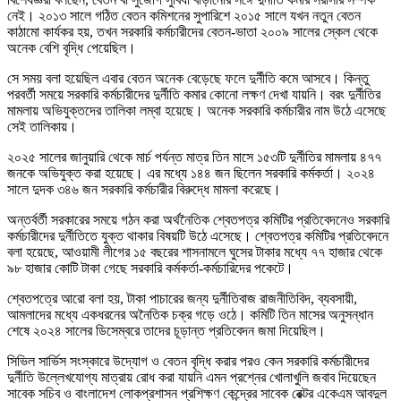
নেই। ২০১৩ সালে গঠিত বেতন কমিশনের সুপারিশে ২০১৫ সালে যখন নতুন বেতন
কাঠামো কার্যকর হয়, তখন সরকারি কর্মচারীদের বেতন-ভাতা ২০০৯ সালের স্কেল থেকে
অনেক বেশি বৃদ্ধি পেয়েছিল।
সে সময় বলা হয়েছিল এবার বেতন অনেক বেড়েছে ফলে দুর্নীতি কমে আসবে। কিন্তু
পরবর্তী সময়ে সরকারি কর্মচারীদের দুর্নীতি কমার কোনো লক্ষণ দেখা যায়নি। বরং দুর্নীতির
মামলায় অভিযুক্তদের তালিকা লম্বা হয়েছে। অনেক সরকারি কর্মচারীর নাম উঠে এসেছে
সেই তালিকায়।
২০২৫ সালের জানুয়ারি থেকে মার্চ পর্যন্ত মাত্র তিন মাসে ১৫৩টি দুর্নীতির মামলায় ৪৭৭
জনকে অভিযুক্ত করা হয়েছে। এর মধ্যে ১৪৪ জন ছিলেন সরকারি কর্মকর্তা। ২০২৪
সালে দুদক ৩৪৬ জন সরকারি কর্মচারীর বিরুদ্ধে মামলা করেছে।
অন্তর্বর্তী সরকারের সময়ে গঠন করা অর্থনৈতিক শ্বেতপত্র কমিটির প্রতিবেদনেও সরকারি
কর্মচারীদের দুর্নীতিতে যুক্ত থাকার বিষয়টি উঠে এসেছে। শ্বেতপত্র কমিটির প্রতিবেদনে
বলা হয়েছে, আওয়ামী লীগের ১৫ বছরের শাসনামলে ঘুসের টাকার মধ্যে ৭৭ হাজার থেকে
৯৮ হাজার কোটি টাকা গেছে সরকারি কর্মকর্তা-কর্মচারিদের পকেটে।
শ্বেতপত্রে আরো বলা হয়, টাকা পাচারের জন্য দুর্নীতিবাজ রাজনীতিবিদ, ব্যবসায়ী,
আমলাদের মধ্যে একধরনের অনৈতিক চক্র গড়ে ওঠে। কমিটি তিন মাসের অনুসন্ধান
শেষে ২০২৪ সালের ডিসেম্বরে তাদের চূড়ান্ত প্রতিবেদন জমা দিয়েছিল।
সিভিল সার্ভিস সংস্কারে উদ্যোগ ও বেতন বৃদ্ধি করার পরও কেন সরকারি কর্মচারীদের
দুর্নীতি উল্লেখযোগ্য মাত্রায় রোধ করা যায়নি এমন প্রশ্নের খোলাখুলি জবাব দিয়েছেন
সাবেক সচিব ও বাংলাদেশ লোকপ্রশাসন প্রশিক্ষণ কেন্দ্রের সাবেক রেক্টর একেএম আবদুল