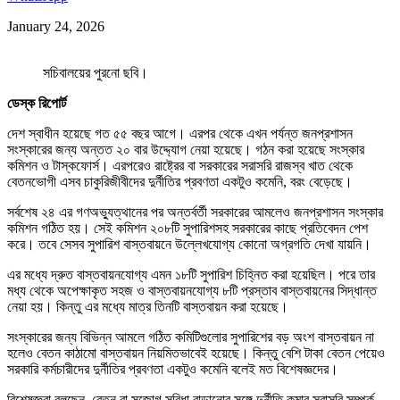
January 24, 2026
সচিবালয়ের পুরনো ছবি।
ডেস্ক রিপোর্ট
দেশ স্বাধীন হয়েছে গত ৫৫ বছর আগে। এরপর থেকে এখন পর্যন্ত জনপ্রশাসন
সংস্কারের জন্য অন্তত ২০ বার উদ্দ্যোগ নেয়া হয়েছে। গঠন করা হয়েছে সংস্কার
কমিশন ও টাস্কফোর্স। এরপরেও রাষ্ট্রের বা সরকারের সরাসরি রাজস্ব খাত থেকে
বেতনভোগী এসব চাকুরিজীবীদের দুর্নীতির প্রবণতা একটুও কমেনি, বরং বেড়েছে।
সর্বশেষ ২৪ এর গণঅভ্যুত্থানের পর অন্তর্বর্তী সরকারের আমলেও জনপ্রশাসন সংস্কার
কমিশন গঠিত হয়। সেই কমিশন ২০৮টি সুপারিশসহ সরকারের কাছে প্রতিবেদন পেশ
করে। তবে সেসব সুপারিশ বাস্তবায়নে উল্লেখযোগ্য কোনো অগ্রগতি দেখা যায়নি।
এর মধ্যে দ্রুত বাস্তবায়নযোগ্য এমন ১৮টি সুপারিশ চিহ্নিত করা হয়েছিল। পরে তার
মধ্য থেকে অপেক্ষাকৃত সহজ ও বাস্তবায়নযোগ্য ৮টি প্রস্তাব বাস্তবায়নের সিদ্ধান্ত
নেয়া হয়। কিন্তু এর মধ্যে মাত্র তিনটি বাস্তবায়ন করা হয়েছে।
সংস্কারের জন্য বিভিন্ন আমলে গঠিত কমিটিগুলোর সুপারিশের বড় অংশ বাস্তবায়ন না
হলেও বেতন কাঠামো বাস্তবায়ন নিয়মিতভাবেই হয়েছে। কিন্তু বেশি টাকা বেতন পেয়েও
সরকারি কর্মচারীদের দুর্নীতির প্রবণতা একটুও কমেনি বলেই মত বিশেষজ্ঞদের।
বিশেষজ্ঞরা বলছেন, বেতন বা সুজোগ সুবিধা বাড়ানোর সঙ্গে দুর্নীতি কমার সরাসরি সম্পর্ক