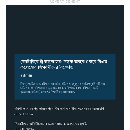
― ADVERTISEMENT ―
কোটাবিরোধী আন্দোলন: সড়ক অবরোধ করে বিএম
কলেজের শিক্ষার্থীদের বিক্ষোভ
admin
নিজস্ব প্রতিবেদক, বরিশাল: সরকারি চাকরিতে বৈষম্যমূলক কোটা পদ্ধতি বাতিলের
দাবিতে ঢাকা-বরিশাল মহাসড়ক অবরোধ করে বিক্ষোভ করছে বরিশাল সরকারি
ব্রজমোহন (বিএম) কলেজের শিক্ষার্থীরা। মঙ্গলবার (৯...
বরিশালে বিয়ের প্রলোভনে প্রবাসীর লাখ লাখ টাকা আত্মসাতের অভিযোগ
July 9, 2024
শিক্ষার্থীদের অনির্দিষ্টকালের জন্য মহাসড়ক অবরোধের হুমকি
July 14, 2024