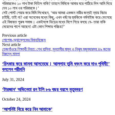
পরিবারকেও ১০ লাখ টাকা দিতিস নাকি? তাহলে মিমিকে আমার ঘরে পাঠিয়ে দিস আমি দিয়ে
দেব ১০ লাখ ওর পরিবারকে।’
সেই পোস্ট শেয়ার করে মিমি লিখেছেন, ‘আর আমরা একজন নারীর জন্যই ন্যায় বিচার
চাইছি, তাই না? এরা অনেকের মধ্যে কিছু, এখন ধর্ষণের হুমকিকে নর্মলাইজ করে ফেলেছে
এই বিষাক্ত পুরুষ সমাজ। একইসঙ্গে ভিড়ের মধ্যে মিশে গিয়ে বলছে যে- তারা নাকি
মেয়েদের পাশে আছেন! এটা কোন শিক্ষার পরিচয়?’
Previous article
লোপেজ-অ্যাফ্লেকের বিবাহবিচ্ছেদ
Next article
তেজগাঁওয়ে শিক্ষার্থী নিহত: শেখ হাসিনা, মুনতাসীর মামুন ও নিঝুম মজুমদারসহ ৪৯ জনের
বিরুদ্ধে মামলা
‘চিৎকার করে কান্না আসতেছে। আল্লাহ তুমি ধ্বংস করে দাও পৃথিবী!’
বললেন পরীমনি
July 31, 2024
‘টারজান’ অভিনেতা রন ইলি ৮৬ বছর বয়সে মৃত্যুবরণ
October 24, 2024
‘আপনিই বিয়ে করে নিন আমাকে’