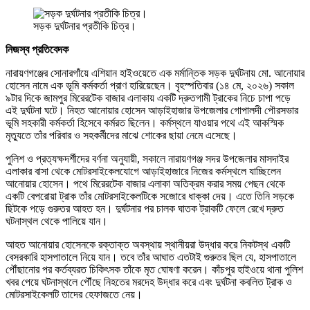
সড়ক দুর্ঘটনার প্রতীকি চিত্র।
নিজস্ব প্রতিবেদক
নারায়ণগঞ্জের সোনারগাঁয়ে এশিয়ান হাইওয়েতে এক মর্মান্তিক সড়ক দুর্ঘটনায় মো. আনোয়ার
হোসেন নামে এক ভূমি কর্মকর্তা প্রাণ হারিয়েছেন। বৃহস্পতিবার (১৪ মে, ২০২৬) সকাল
৯টার দিকে জামপুর মিরেরটেক বাজার এলাকায় একটি দ্রুতগামী ট্রাকের নিচে চাপা পড়ে
এই দুর্ঘটনা ঘটে। নিহত আনোয়ার হোসেন আড়াইহাজার উপজেলার গোপালদী পৌরসভার
ভূমি সহকারী কর্মকর্তা হিসেবে কর্মরত ছিলেন। কর্মস্থলে যাওয়ার পথে এই আকস্মিক
মৃত্যুতে তাঁর পরিবার ও সহকর্মীদের মাঝে শোকের ছায়া নেমে এসেছে।
পুলিশ ও প্রত্যক্ষদর্শীদের বর্ণনা অনুযায়ী, সকালে নারায়ণগঞ্জ সদর উপজেলার মাসদাইর
এলাকার বাসা থেকে মোটরসাইকেলযোগে আড়াইহাজারে নিজের কর্মস্থলে যাচ্ছিলেন
আনোয়ার হোসেন। পথে মিরেরটেক বাজার এলাকা অতিক্রম করার সময় পেছন থেকে
একটি বেপরোয়া ট্রাক তাঁর মোটরসাইকেলটিকে সজোরে ধাক্কা দেয়। এতে তিনি সড়কে
ছিটকে পড়ে গুরুতর আহত হন। দুর্ঘটনার পর চালক ঘাতক ট্রাকটি ফেলে রেখে দ্রুত
ঘটনাস্থল থেকে পালিয়ে যান।
আহত আনোয়ার হোসেনকে রক্তাক্ত অবস্থায় স্থানীয়রা উদ্ধার করে নিকটস্থ একটি
বেসরকারি হাসপাতালে নিয়ে যান। তবে তাঁর আঘাত এতটাই গুরুতর ছিল যে, হাসপাতালে
পৌঁছানোর পর কর্তব্যরত চিকিৎসক তাঁকে মৃত ঘোষণা করেন। কাঁচপুর হাইওয়ে থানা পুলিশ
খবর পেয়ে ঘটনাস্থলে পৌঁছে নিহতের মরদেহ উদ্ধার করে এবং দুর্ঘটনা কবলিত ট্রাক ও
মোটরসাইকেলটি তাদের হেফাজতে নেয়।