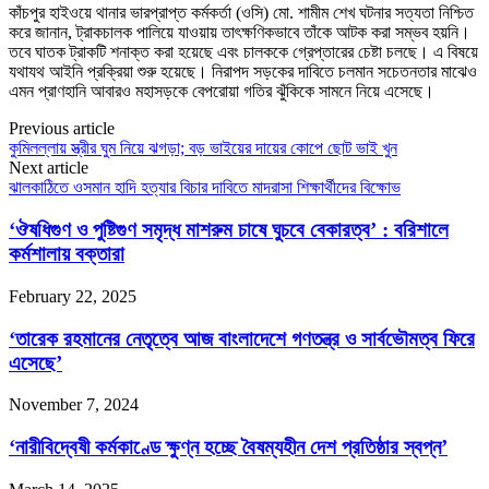
কাঁচপুর হাইওয়ে থানার ভারপ্রাপ্ত কর্মকর্তা (ওসি) মো. শামীম শেখ ঘটনার সত্যতা নিশ্চিত
করে জানান, ট্রাকচালক পালিয়ে যাওয়ায় তাৎক্ষণিকভাবে তাঁকে আটক করা সম্ভব হয়নি।
তবে ঘাতক ট্রাকটি শনাক্ত করা হয়েছে এবং চালককে গ্রেপ্তারের চেষ্টা চলছে। এ বিষয়ে
যথাযথ আইনি প্রক্রিয়া শুরু হয়েছে। নিরাপদ সড়কের দাবিতে চলমান সচেতনতার মাঝেও
এমন প্রাণহানি আবারও মহাসড়কে বেপরোয়া গতির ঝুঁকিকে সামনে নিয়ে এসেছে।
Previous article
কুমিলল্লায় স্ত্রীর ঘুম নিয়ে ঝগড়া; বড় ভাইয়ের দায়ের কোপে ছোট ভাই খুন
Next article
ঝালকাঠিতে ওসমান হাদি হত্যার বিচার দাবিতে মাদরাসা শিক্ষার্থীদের বিক্ষোভ
‘ঔষধিগুণ ও পুষ্টিগুণ সমৃদ্ধ মাশরুম চাষে ঘুচবে বেকারত্ব’ : বরিশালে
কর্মশালায় বক্তারা
February 22, 2025
‘তারেক রহমানের নেতৃত্বে আজ বাংলাদেশে গণতন্ত্র ও সার্বভৌমত্ব ফিরে
এসেছে’
November 7, 2024
‘নারীবিদ্বেষী কর্মকাণ্ডে ক্ষুণ্ন হচ্ছে বৈষম্যহীন দেশ প্রতিষ্ঠার স্বপ্ন’