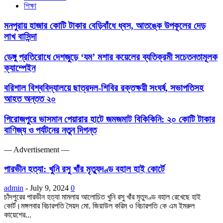
শিক্ষা
মনপুরায় হাজার কোটি টাকার বেড়িবাঁধে ধ্বস, আতঙ্কে উপকূলের দেড়
লাখ বাসিন্দা
ডেঙ্গু প্রতিরোধে দেশজুড়ে ‘যম’ মশার কয়েলের ব্যতিক্রমী সচেতনতামূলক
ক্যাম্পেইন
বরিশাল বিশ্ববিদ্যালয়ে ছাত্রদল-শিবির রক্তক্ষয়ী সংঘর্ষ, সভাপতিসহ
আহত অন্তত ২০
পিরোজপুরে ভাসমান পেয়ারার হাটে জমজমাট বিকিকিনি: ২০ কোটি টাকার
বাণিজ্য ও পর্যটনের নতুন দিগন্ত
― Advertisement ―
পারভীন হত্যা: খুনি রসু খাঁর মৃত্যুদণ্ড বহাল হাই কোর্টে
admin
-
July 9, 2024
0
চাঁদপুরের পারভীন হত্যা মামলায় আলোচিত খুনি রসু খাঁর মৃতুদণ্ড বহাল রেখেছে হাই
কোর্ট।মঙ্গলবার বিচারপতি সৈয়দ মো. জিয়াউল করিম ও বিচারপতি কে এম ইমরুল
কায়েশের...